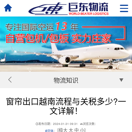
物流知识
窗帘出口越南流程与关税多少?一
文详解！
发布日期：2024-01-31 09:31
浏览次数：
[
极大
大
中
小
]
字体：