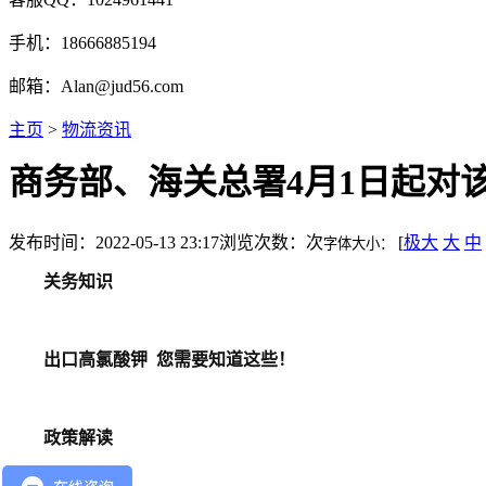
手机：18666885194
邮箱：Alan@jud56.com
主页
>
物流资讯
商务部、海关总署4月1日起对
发布时间：2022-05-13 23:17
浏览次数：
次
[
极大
大
中
字体大小：
关务知识
出口高氯酸钾
您需要知道这些！
政
策
解
读