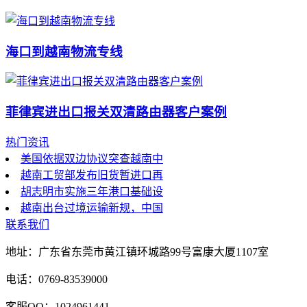
海口到越南物流专线
菲律宾进出口报关双清路由器客户案例
热门资讯
美国依据双边协议突查越南中
越南工贸部发布旧货暂进口再
胡志明市实施三年港口基础设
越南出台过境运输新规，中国
联系我们
地址：广东省东莞市黄江镇环城路99号富康大厦1107室
电话：0769-83539000
客服QQ：1024961441