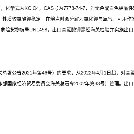
物，化学式为KClO4，CAS号为7778-74-7，为无色或白
。性质较氯酸钾稳定，在熔点时会分解为氯化钾与氧气，可用作
合国危险货物编号UN1458，出口高氯酸钾需经海关检验并实施出
公告2021年第46号）的要求，从2022年4月1日起，对高氯
部国家经济贸易委员会海关总署令2002年第33号）管理。出