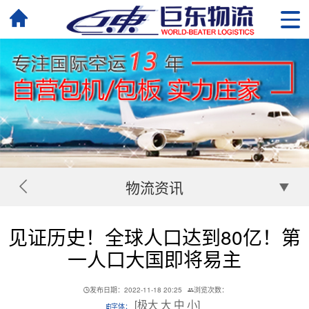
物流资讯
见证历史！全球人口达到80亿！第
一人口大国即将易主
发布日期：2022-11-18 20:25
浏览次数：
[
极大
大
中
小
]
字体：