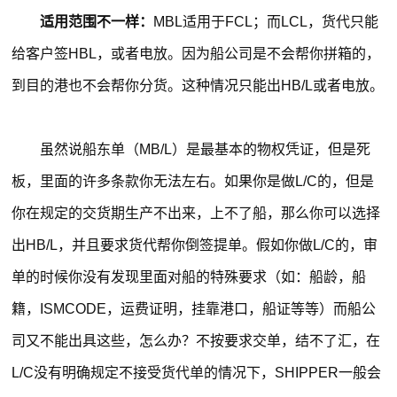
适用范围不一样：
MBL适用于FCL；而LCL，货代只能
给客户签HBL，或者电放。因为船公司是不会帮你拼箱的，
到目的港也不会帮你分货。这种情况只能出HB/L或者电放。
虽然说船东单（MB/L）是最基本的物权凭证，但是死
板，里面的许多条款你无法左右。如果你是做L/C的，但是
你在规定的交货期生产不出来，上不了船，那么你可以选择
出HB/L，并且要求货代帮你倒签提单。假如你做L/C的，审
单的时候你没有发现里面对船的特殊要求（如：船龄，船
籍，ISMCODE，运费证明，挂靠港口，船证等等）而船公
司又不能出具这些，怎么办？不按要求交单，结不了汇，在
L/C没有明确规定不接受货代单的情况下，SHIPPER一般会