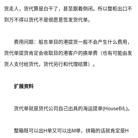
货走人，货代算是白干了，甚至跟着倒闭。所以整柜出口不
到万不得以货代不是很愿意签发货代单。
费用问题：船东单目的港提货一般不会产生什么费用，
货代单提货肯定会收取目的港客户的换单费（也有可能由发
货人支付给货代，货代另行和代理结算）。
扩展资料
货代单就是货代公司自己出具的海运提单(HouseB/L)。
整箱既可以出H单又可以出M单，拼箱的话就肯定是H