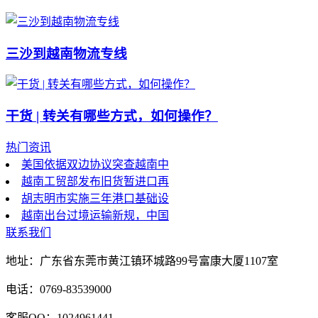
三沙到越南物流专线
干货 | 转关有哪些方式，如何操作？
热门资讯
美国依据双边协议突查越南中
越南工贸部发布旧货暂进口再
胡志明市实施三年港口基础设
越南出台过境运输新规，中国
联系我们
地址：广东省东莞市黄江镇环城路99号富康大厦1107室
电话：0769-83539000
客服QQ：1024961441