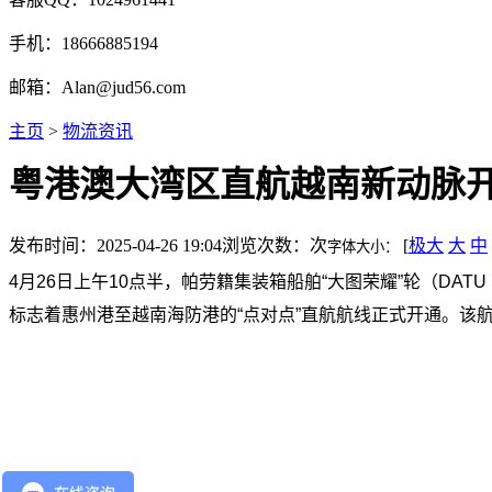
手机：18666885194
邮箱：Alan@jud56.com
主页
>
物流资讯
粤港澳大湾区直航越南新动脉开
发布时间：2025-04-26 19:04
浏览次数：
次
[
极大
大
中
字体大小：
4月26日上午10点半，帕劳籍集装箱船舶“大图荣耀”轮（D
标志着惠州港至越南海防港的“点对点”直航航线正式开通。该