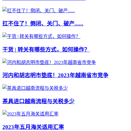
扛不住了！倒闭、关门、破产......
干货 | 转关有哪些方式，如何操作？
河内和胡志明市垫底！2023年越南省市竞争
茶具进口越南流程与关税多少
2023年五月海关适用汇率