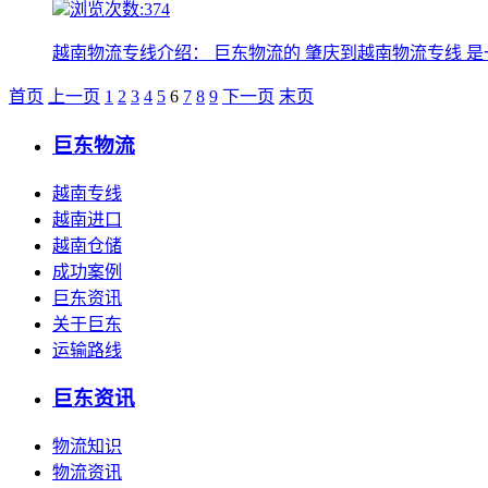
浏览次数:374
越南物流专线介绍： 巨东物流的 肇庆到越南物流专线 
首页
上一页
1
2
3
4
5
6
7
8
9
下一页
末页
巨东物流
越南专线
越南进口
越南仓储
成功案例
巨东资讯
关于巨东
运输路线
巨东资讯
物流知识
物流资讯