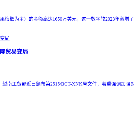
槟榔为主）的金额高达1650万美元，这一数字较2023年激增
际贸易变局
越南工贸部近日颁布第2515/BCT-XNK号文件，着重强调