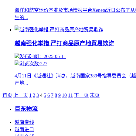
海洋和航空运价基准及市场情报平台Xeneta近日公
生的...
越南强化举措 严打商品原产地贸易欺诈
发布时间：2025-05-11
浏览次数:227
4月11日《越通社》消息，越南国家389号指导委员会
产地...
首页
上一页
1
2
3
4
5
6
7
8
9
10
11
下一页
末页
巨东物流
越南专线
越南进口