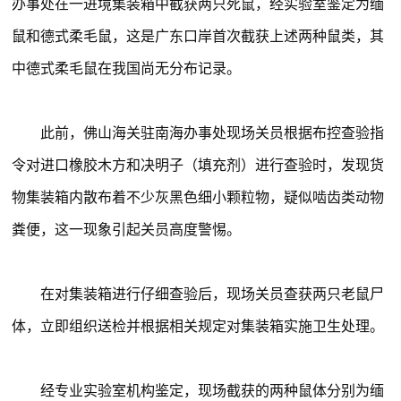
办事处在一进境集装箱中截获两只死鼠，经实验室鉴定为缅
鼠和德式柔毛鼠，这是广东口岸首次截获上述两种鼠类，其
中德式柔毛鼠在我国尚无分布记录。
此前，佛山海关驻南海办事处现场关员根据布控查验指
令对进口橡胶木方和决明子（填充剂）进行查验时，发现货
物集装箱内散布着不少灰黑色细小颗粒物，疑似啮齿类动物
粪便，这一现象引起关员高度警惕。
在对集装箱进行仔细查验后，现场关员查获两只老鼠尸
体，立即组织送检并根据相关规定对集装箱实施卫生处理。
经专业实验室机构鉴定，现场截获的两种鼠体分别为缅