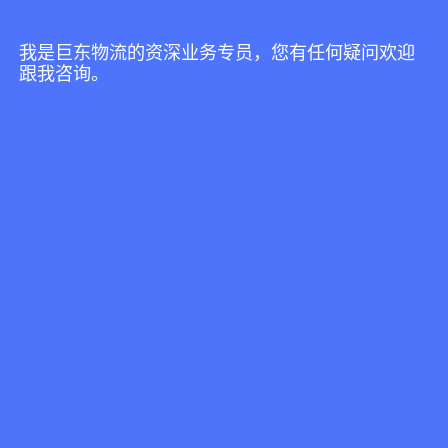
越南工贸部近日出台第41/2026号通知，系统
更新旧货暂进口再出口及转口 贸易管...
我是巨东物流的资深业务专员，您有任何疑问欢迎
跟我咨询。
发布日期:2026-07-31 10:29:46
浏览次数:169
越南暂停已使用服装、电子产品、摩托车
根据越南工贸部近日颁布的第41/2026号通
知，自2026年9月5日起，包括家用消费品...
发布日期:2026-07-29 10:21:56
浏览次数:71
越南推贷款贴息新政并获OPEC基金5000万美
2026年7月，越南在科技融资领域接连迎来两
项重要进展，分别为国内政策激励与...
发布日期:2026-07-27 10:55:22
浏览次数:103
越南9月正式实施海牙认证，中越跨境文件
2026年9月11日起，《取消外国公文书认证要
求的公约》对越南正式生效。越南由...