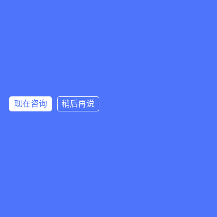
发布日期:2026-07-18 10:30:16
浏览次数:242
越南上半年查处走私侵权案件6.8万起
2026年7月7日，越南国家反走私、贸易欺诈
和假冒伪劣商品指导委员会召开上半年...
发布日期:2026-07-14 11:09:05
浏览次数:102
越南海关全面升级原产地核查，转口贸易
现在咨询
稍后再说
2026年6月16日，越南海关总署向全国海关分
局下发第17552/CHQ-GSQL号公函，就进出
口...
发布日期:2026-07-10 15:48:22
浏览次数:135
热门资讯
美国依据双边协议突查越南中资工厂，三项30