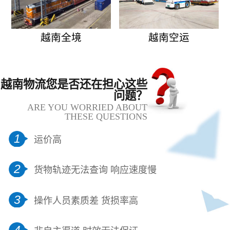
越南全境
越南空运
越南物流您是否还在担心这些
问题？
ARE YOU WORRIED ABOUT
THESE QUESTIONS
1
运价高
2
货物轨迹无法查询 响应速度慢
3
操作人员素质差 货损率高
4
非自主渠道 时效无法保证