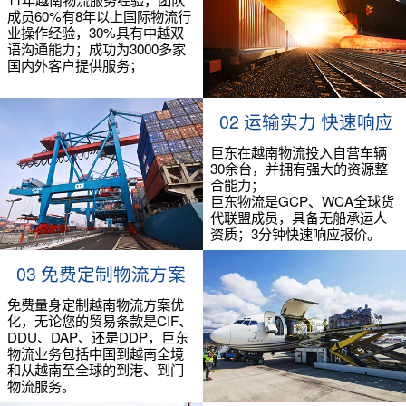
成员60%有8年以上国际物流行
业操作经验，30%具有中越双
语沟通能力；成功为3000多家
国内外客户提供服务；
02 运输实力 快速响应
巨东在越南物流投入自营车辆
30余台，并拥有强大的资源整
合能力；
巨东物流是GCP、WCA全球货
代联盟成员，具备无船承运人
资质；3分钟快速响应报价。
03 免费定制物流方案
免费量身定制越南物流方案优
化，无论您的贸易条款是CIF、
DDU、DAP、还是DDP，巨东
物流业务包括中国到越南全境
和从越南至全球的到港、到门
物流服务。