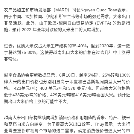
农产品加工和市场发展部（MARD）司长Nguyen Quoc Toan表示，
由于中国、孟加拉国、伊朗和斯里兰卡等市场的强劲需求，大米出口
非常活跃。
此外，由于欧盟-越南自由贸易协定 (EVFTA) 的激励措
施，预计 2022 年全年对欧盟的大米出口将大幅增加。
过去，优质大米仅占大米生产结构的35-40%，但到2020年，这一数
字将达到75-80%，这使得越南出口大米的价格在过去几年中上涨得
非常快。
越南食品协会更新数据显示，6月10日，越南5%碎、25%碎和100%
碎大米的出口价格也分别明显高于印度和巴基斯坦同类型大米的价
格。 423美元/吨；
403 美元/吨和 378 美元/吨。
但越南大米价格略
低于438美元/吨的价格；
429美元/吨和416美元/吨泰国大米。
预计近
期出口大米价格上涨的可能性不大。
越南大米出口结构继续向增加销售价格和附加值的香米、特产、粳米
和高档白米方向转变。
为了提高大米出口效率，Thuy表示，大米行
业需要重新审视每个市场的进口需求，确定消费低价普通大米的市