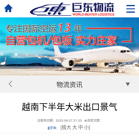
物流资讯
越南下半年大米出口景气
发布日期：2022-06-27 21:23
浏览次数：
[
极大
大
中
小
]
字体：