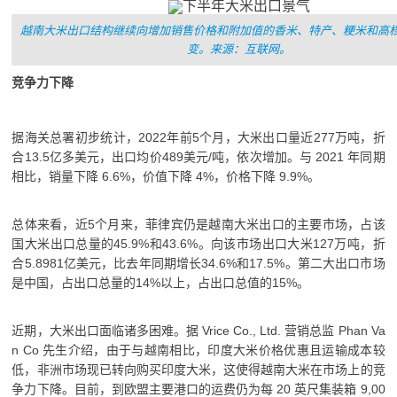
越南大米出口结构继续向增加销售价格和附加值的香米、特产、粳米和高
变。
来源：互联网。
竞争力下降
据海关总署初步统计，2022年前5个月，大米出口量近277万吨，折
合13.5亿多美元，出口均价489美元/吨，依次增加。
与 2021 年同期
相比，销量下降 6.6%，价值下降 4%，价格下降 9.9%。
总体来看，近5个月来，菲律宾仍是越南大米出口的主要市场，占该
国大米出口总量的45.9%和43.6%。
向该市场出口大米127万吨，折
合5.8981亿美元，比去年同期增长34.6%和17.5%。
第二大出口市场
是中国，占出口总量的14%以上，占出口总值的15%。
近期，大米出口面临诸多困难。
据 Vrice Co., Ltd. 营销总监 Phan Va
n Co 先生介绍，由于与越南相比，印度大米价格优惠且运输成本较
低，非洲市场现已转向购买印度大米，这使得越南大米在市场上的竞
争力下降。
目前，到欧盟主要港口的运费仍为每 20 英尺集装箱 9,00