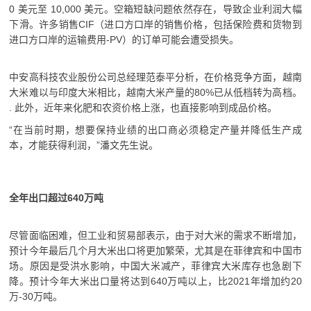
0 美元至 10,000 美元。
空箱短缺问题依然存在，导致企业利润大幅
下滑。
许多销售CIF（进口方口岸的销售价格，包括保险费和货物到
进口方口岸的运输费用-PV）的订单可能会遭受损失。
中安高科技农业股份公司总经理范泰平分析，在价格竞争方面，越南
大米难以与印度大米相比，越南大米产量的80%已从低档转为高档。
.
此外，近年来化肥和农资价格上涨，也直接影响到成品价格。
“在当前时期，想要保持业绩的出口商必须稳定产量并降低生产成
本，才能获得利润，”潘文先生说。
全年出口超过640万吨
尽管面临困难，但工业和贸易部表示，由于对大米的需求不断增加，
预计今年最后几个月大米出口将更加繁荣，尤其是在菲律宾和中国市
场。
原因是受洪水影响，中国大米减产，菲律宾大米库存也急剧下
降。
预计今年大米出口量将达到640万吨以上，比2021年增加约20
万-30万吨。