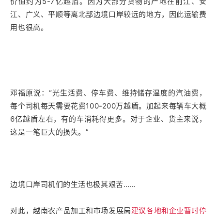
价值约为5-7亿越盾。因为大部分货物的产地在前江、安
江、广义、平顺等离北部边境口岸较远的地方，因此运输费
用也很高。
邓福原说：“光生活费、停车费、维持储存温度的汽油费，
每个司机每天需要花费100-200万越盾。加起来每辆车大概
6亿越盾左右，有的车消耗得更多。对于企业、货主来说，
这是一笔巨大的损失。”
边境口岸司机们的生活也极其艰苦……
对此，越南农产品加工和市场发展局
建议各地和企业暂时停