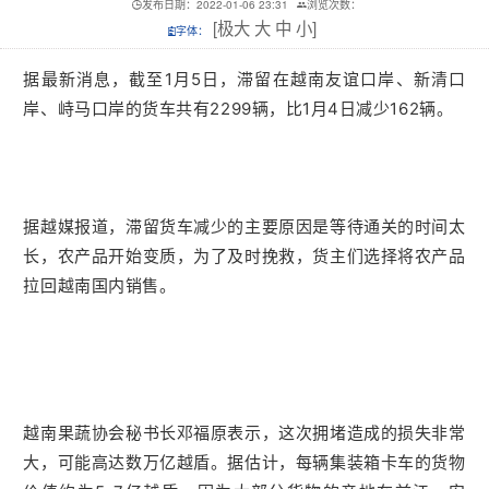
发布日期：2022-01-06 23:31
浏览次数：
[
极大
大
中
小
]
字体：
据最新消息，截至1月5日，滞留在越南友谊口岸、新清口
岸、峙马口岸的货车共有2299辆，比1月4日减少162辆。
据
越媒报道，滞留货车减少的主要原因是等待通关的时间太
长，
农产品开始变质，
为了及时挽救，货主们选择将农产品
拉回越南国内销售。
越南果蔬协会秘书长邓福原表示，这次拥堵造成的损失非常
大，可能高达数万亿越盾。据估计，每辆集装箱卡车的货物