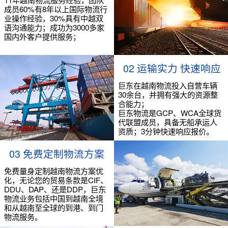
成员60%有8年以上国际物流行
业操作经验，30%具有中越双
语沟通能力；成功为3000多家
国内外客户提供服务；
02 运输实力 快速响应
巨东在越南物流投入自营车辆
30余台，并拥有强大的资源整
合能力；
巨东物流是GCP、WCA全球货
代联盟成员，具备无船承运人
资质；3分钟快速响应报价。
03 免费定制物流方案
免费量身定制越南物流方案优
化，无论您的贸易条款是CIF、
DDU、DAP、还是DDP，巨东
物流业务包括中国到越南全境
和从越南至全球的到港、到门
物流服务。