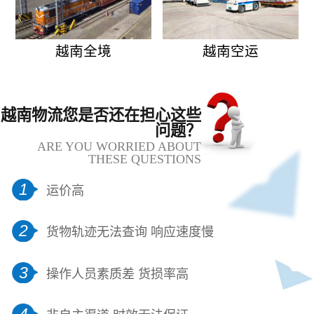
越南全境
越南空运
越南物流您是否还在担心这些
问题？
ARE YOU WORRIED ABOUT
THESE QUESTIONS
1
运价高
2
货物轨迹无法查询 响应速度慢
3
操作人员素质差 货损率高
4
非自主渠道 时效无法保证