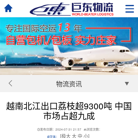
物流资讯
越南北江出口荔枝超9300吨 中国
市场占超九成
发布日期：2024-07-31 21:57
浏览次数：
[
极大
大
中
小
]
字体：