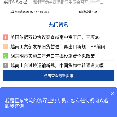
和假冒伪劣商品指导委员会召开上半年...
发布日期:2026-07-14 11:09:05
浏览次数:102
热门资讯
美国依据双边协议突查越南中资工厂，三项30
越南工贸部发布旧货暂进口再出口新规：HS编码
胡志明市实施三年港口基础设施费全免政策
越南出台过境运输新规，中国货物中转通道大幅
点击查看最新资讯
Copyright © 2002-2019 广东巨东供应链管理有限公司
×
版权所有
我是巨东物流的资深业务专员，您有任何疑问欢迎
备案号：
粤ICP备13069001号-2
跟我咨询。