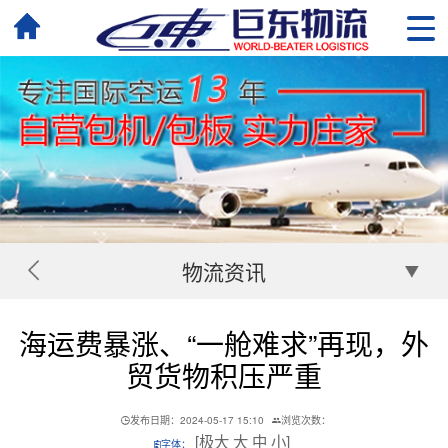
物流资讯
海运费暴涨、“一舱难求”再现，外
贸货物积压严重
发布日期：2024-05-17 15:10
浏览次数：
[
极大
大
中
小
]
字体：