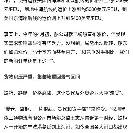
箱），使得运往美国西海岸和北欧航线的价格升至约4000美
元/FEU，到地中海航线的运价上涨到约5000美元/FEU，到
美国东海岸航线的运价则上升到5400美元/FEU。
事实上，今年的4月初，船公司就已纷纷宣布涨价，但受现
实需求影响却显得有些乏力。没想到，局势出现反转，船东
们如愿涨价，马士基方面甚至直言，“和竞争对手相比，我们
的新船订单还是下少了”。
货物积压严重，集装箱重回景气区间
缺箱、缺舱，价格疯涨，这让货代及外贸企业大呼“难受”。
“爆仓、缺柜，一片狼藉。货代和货主都非常难受。”深圳堡
森三通物流有限公司市场部总监王志从告诉第一财经，缺柜
从一开始的宁波港蔓延到上海港，如今全国各大港口都出现