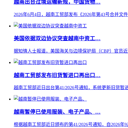
越南出台过境运输新规，中国货物…
2026年6月4日，越南工贸部发布《2026年第43号合并文
美国依据双边协议突查越南中资工…
据知情人士报道，美国海关与边境保护局（CBP）官员近
越南工贸部发布旧货暂进口再出口…
越南工贸部近日出台第41/2026号通知，系统更新旧货暂进
越南暂停已使用服装、电子产品、…
根据越南工贸部近日颁布的第41/2026号通知，自202