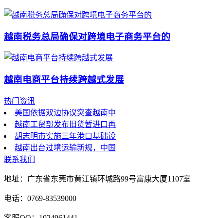
越南税务总局确保对跨境电子商务平台的
越南电商平台持续跨越式发展
热门资讯
美国依据双边协议突查越南中
越南工贸部发布旧货暂进口再
胡志明市实施三年港口基础设
越南出台过境运输新规，中国
联系我们
地址：广东省东莞市黄江镇环城路99号富康大厦1107室
电话：0769-83539000
客服QQ：1024961441