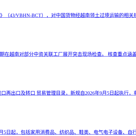
件》（43/VBHN-BCT），对中国货物经越南领土过境运输的相关规
期在越南对部分中资关联工厂展开突击现场检查。 核查重点涵盖原
口再出口及转口 贸易管理目录，新规自2026年9月5日起执行，有效
6年9月5日起，包括家用消费品、纺织品、鞋类、电气电子设备、自行车