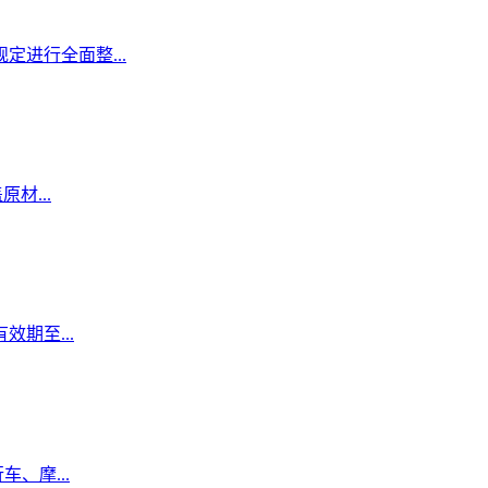
定进行全面整...
材...
期至...
、摩...