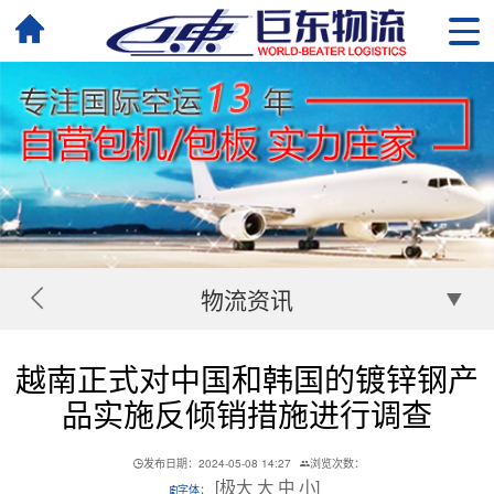
物流资讯
越南正式对中国和韩国的镀锌钢产
品实施反倾销措施进行调查
发布日期：2024-05-08 14:27
浏览次数：
[
极大
大
中
小
]
字体：