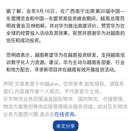
据了解，去年9月16日，在广西南宁出席
第20届中国—
东盟博览会和中国—东盟贸易投资峰会期间，
越
南总理
范
明政曾会见
林柏枫，并对华为做出高度评价，
赞赏华为在
全球的经营投入活动及其效果，祝贺并感谢华为对越南的
信任和成功投资。
范明政表示，越南希望华为在越南投资研发，支持越南培
训数字化人力资源。建议，华为主动与越南各部委、行业
和地方配合，寻求新项目并在越南有效开展投资活动。
声明:文章来源于中越plus，仅供参考,如有侵权，请联系
我们,内容属作者个人观点。不代表官方立场。
巨东物流业务范围涵盖国际物流、国内物流、仓储管理，
物流方案策划等供应链管理相关服务领域。如对巨东物流
业务方面感兴趣,请点击
在线咨询。
本文分享