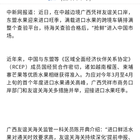
中新网报道：近日，在中越边境广西凭祥友谊关口岸，
东盟水果迎来进口旺季，满载进口水果的跨境车辆排满
整个查验平台，待海关查验合格后，“抢鲜”进入中国市
场。
近年来，中国与东盟等《区域全面经济伙伴关系协定》
（RCEP）成员国经贸合作密切，诸如越南榴莲、柬埔
寨芒果等优质水果相继获得准入。为应对今年3月至4月
上旬的首个年度进口水果通关高峰，广西凭祥市商务口
岸部门和友谊关海关多措施并举，迎接进口水果旺季。
广西友谊关海关监管一科关员陈开典介绍：“进口鲜活水
果对通关时效要求高，友谊关海关持续深化‘提前申报、