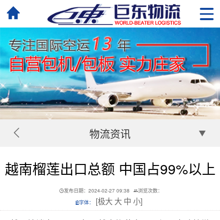
物流资讯
越南榴莲出口总额 中国占99%以上
发布日期：2024-02-27 09:38
浏览次数：
[
极大
大
中
小
]
字体：