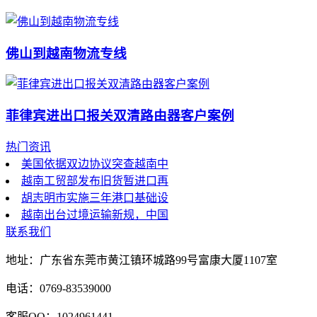
佛山到越南物流专线
菲律宾进出口报关双清路由器客户案例
热门资讯
美国依据双边协议突查越南中
越南工贸部发布旧货暂进口再
胡志明市实施三年港口基础设
越南出台过境运输新规，中国
联系我们
地址：广东省东莞市黄江镇环城路99号富康大厦1107室
电话：0769-83539000
客服QQ：1024961441