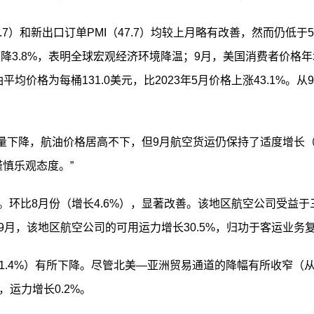
.7）和新出口订单PMI（47.7）均较上月略有改善，然而仍
3.8%，表明全球宏观经济环境降温；9月，美国消费者价格年
航油平均价格为每桶131.0美元，比2023年5月价格上涨43.1
“尽管贸易量下降，航油价格居高不下，但9月航空货运仍保持了适度增
慎乐观态度。”
.7%。环比8月份（增长4.6%），显著改善。该地区航空公司受
年9月，该地区
航空公司
的可用运力增长30.5%，归功于客运业务
1.4%）有所下降。尽管北美—亚洲贸易通道的降幅有所收窄（从8月
，运力增长0.2%。