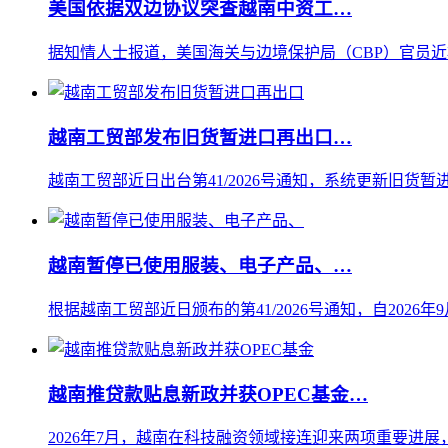
美国依据双边协议突查越南中资工…
据知情人士报道，美国海关与边境保护局（CBP）官员近
越南工贸部发布旧货暂进口再出口…
越南工贸部近日出台第41/2026号通知，系统更新旧货暂进
越南暂停已使用服装、电子产品、…
根据越南工贸部近日颁布的第41/2026号通知，自202
越南推贷款贴息新政并获OPEC基金…
2026年7月，越南在科技融资领域接连迎来两项重要进展