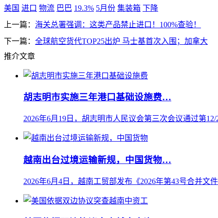
美国
进口
物流
巴巴
19.3%
5月份
集装箱
下降
上一篇：
海关总署强调：这类产品禁止进口！100%查验！
下一篇：
全球航空货代TOP25出炉 马士基首次入围；加拿大
推介文章
胡志明市实施三年港口基础设施费…
2026年6月19日，胡志明市人民议会第三次会议通过第12/20
越南出台过境运输新规，中国货物…
2026年6月4日，越南工贸部发布《2026年第43号合并文