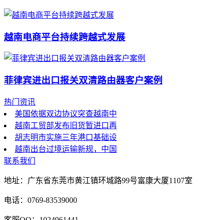
越南电商平台持续跨越式发展
菲律宾进出口报关双清路由器客户案例
热门资讯
美国依据双边协议突查越南中
越南工贸部发布旧货暂进口再
胡志明市实施三年港口基础设
越南出台过境运输新规，中国
联系我们
地址：广东省东莞市黄江镇环城路99号富康大厦1107室
电话：0769-83539000
客服QQ：1024961441