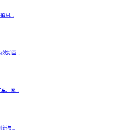
材...
期至...
、摩...
与...