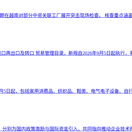
期在越南对部分中资关联工厂展开突击现场检查。 核查重点涵盖原
口再出口及转口 贸易管理目录，新规自2026年9月5日起执行，有效
6年9月5日起，包括家用消费品、纺织品、鞋类、电气电子设备、自行车
，分别为国内政策激励与国际资金引入，共同指向推动企业技术创新