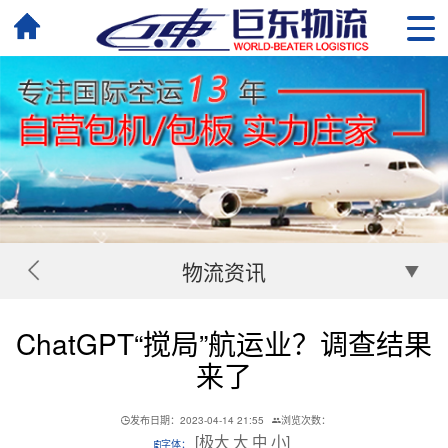
物流资讯
ChatGPT“搅局”航运业？调查结果
来了
发布日期：2023-04-14 21:55
浏览次数：
[
极大
大
中
小
]
字体：