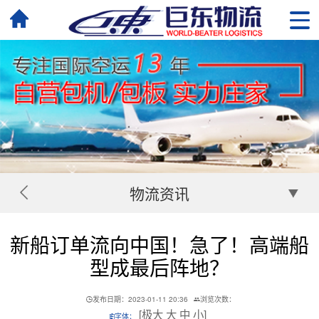
物流资讯
新船订单流向中国！急了！高端船
型成最后阵地？
发布日期：2023-01-11 20:36
浏览次数：
[
极大
大
中
小
]
字体：