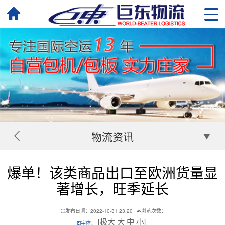
物流资讯
爆单！该类商品出口至欧洲货量显
著增长，旺季延长
发布日期：2022-10-31 23:20
浏览次数：
[
极大
大
中
小
]
字体：