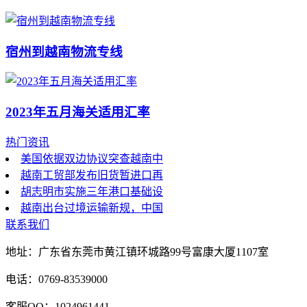
宿州到越南物流专线
2023年五月海关适用汇率
热门资讯
美国依据双边协议突查越南中
越南工贸部发布旧货暂进口再
胡志明市实施三年港口基础设
越南出台过境运输新规，中国
联系我们
地址：广东省东莞市黄江镇环城路99号富康大厦1107室
电话：0769-83539000
客服QQ：1024961441