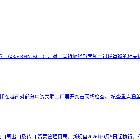
件》（43/VBHN-BCT），对中国货物经越南领土过境运输的相关规
期在越南对部分中资关联工厂展开突击现场检查。 核查重点涵盖原
口再出口及转口 贸易管理目录，新规自2026年9月5日起执行，有效