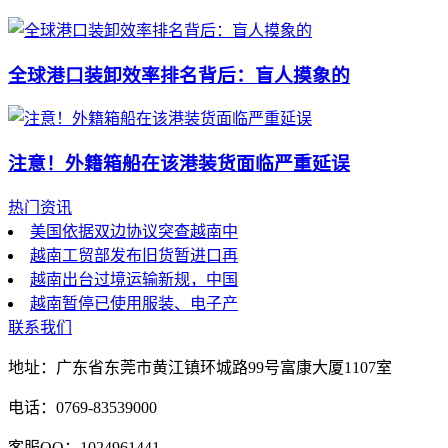
全球港口装卸效率排名背后：盲人摸象的
注意！外籍箱船在该港装货面临严重延误
热门资讯
美国依据双边协议突查越南中
越南工贸部发布旧货暂进口再
越南出台过境运输新规，中国
越南暂停已使用服装、电子产
联系我们
地址：广东省东莞市黄江镇环城路99号富康大厦1107室
电话：0769-83539000
客服QQ：1024961441