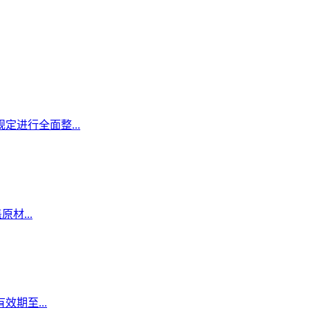
定进行全面整...
材...
期至...