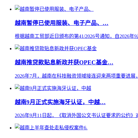
越南暂停已使用服装、电子产品、…
根据越南工贸部近日颁布的第41/2026号通知，自202
越南推贷款贴息新政并获OPEC基金…
2026年7月，越南在科技融资领域接连迎来两项重要进展
越南9月正式实施海牙认证，中越…
2026年9月11日起，《取消外国公文书认证要求的公约》