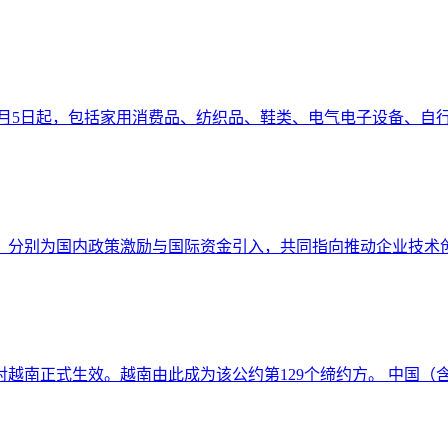
6年9月5日起，包括家用消费品、纺织品、鞋类、电气电子设备、自行车
，分别为国内政策激励与国际资金引入，共同指向推动企业技术创新
对越南正式生效。越南由此成为该公约第129个缔约方。 中国（含香