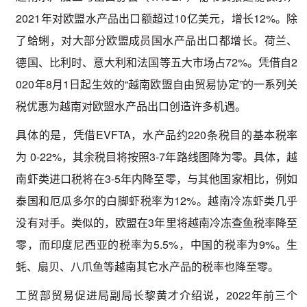
2021年对欧盟水产品出口额超过10亿美元，增长12%。除
了蛤蜊，对大部分欧盟成员国水产品出口都增长。荷兰、
德国、比利时、意大利和法国等五大市场占72%。凭借自2
020年8月1日起生效的“越南欧盟自由贸易协定”的一系列关
税优惠为越南对欧盟水产品出口创造许多机遇。
具体的是，凭借EVFTA，水产品约220条税目的基本税率
为 0-22%，其余税目将按照3-7年路线图降为零。具体，越
南虾类进口税将在3-5年内降至零，与其他国家相比，例如
泰国和厄瓜多尔的白脚虾税率为12%。越南冷冻虾类几乎
没有对手。类似的，欧盟在3年里将越南冷冻查鱼税率降至
零，而印度尼西亚的税率为5.5%，中国的税率为9%。生
蚝、扇贝、八爪鱼等越南其它水产品的税率也降至零。
工贸部贸易促进局副局长黎黄才介绍说，2022年前三个