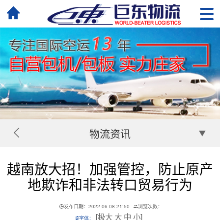
物流资讯
越南放大招！加强管控，防止原产
地欺诈和非法转口贸易行为
发布日期：2022-06-08 21:50
浏览次数：
[
极大
大
中
小
]
字体：