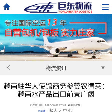
物流资讯
越南驻华大使馆商务参赞农德莱：
越南水产品出口前景广阔
发布日期：2022-06-06 20:43
浏览次数：
[
极大
大
中
小
]
字体：