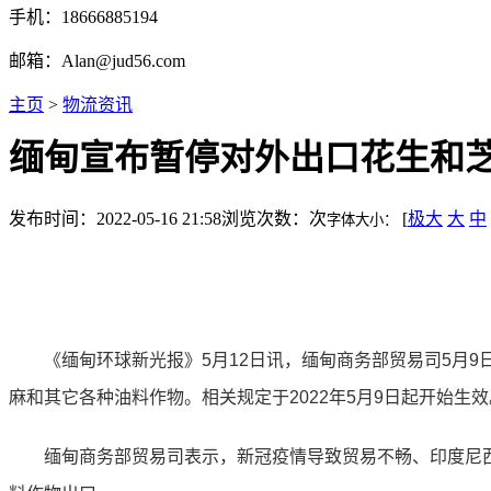
手机：18666885194
邮箱：Alan@jud56.com
主页
>
物流资讯
缅甸宣布暂停对外出口花生和
发布时间：2022-05-16 21:58
浏览次数：
次
[
极大
大
中
字体大小：
《缅甸环球新光报》5月12日讯，缅甸商务部贸易司5月9日
麻和其它各种油料作物。相关规定于2022年5月9日起开始生效
缅甸商务部贸易司表示，新冠疫情导致贸易不畅、印度尼西