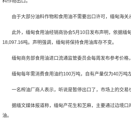
料作物出口。
由于大部分油料作物和食用油不需要出口许可，缅甸海关从5
此外，缅甸食用油经销商协会5月10日发布声明，依据缅甸
18,097.16吨。声明强调，缅甸将保持食用油库存不变。
缅甸商务部食用油进口流通监管委员会每周发布参考价格，以适应
缅甸每年需消费食用油约100万吨，自有产量仅为40万吨左
一名榨油厂商人表示，听说是暂停出口了，市场上的交易也
据缅文媒体报道称，缅甸产花生和芝麻，主要通过边境口岸
油。