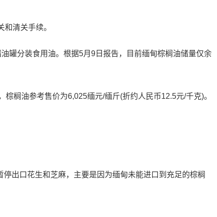
关和清关手续。
油罐分装食用油。根据5月9日报告，目前缅甸棕榈油储量仅余
考售价为6,025缅元/缅斤(折约人民币12.5元/千克)。
。
停出口花生和芝麻，主要是因为缅甸未能进口到充足的棕榈