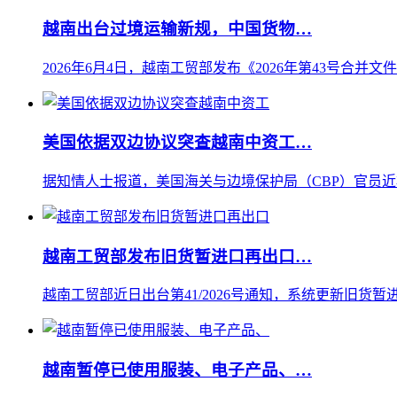
越南出台过境运输新规，中国货物…
2026年6月4日，越南工贸部发布《2026年第43号合并文
美国依据双边协议突查越南中资工…
据知情人士报道，美国海关与边境保护局（CBP）官员近
越南工贸部发布旧货暂进口再出口…
越南工贸部近日出台第41/2026号通知，系统更新旧货暂进
越南暂停已使用服装、电子产品、…