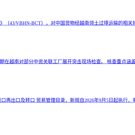
件》（43/VBHN-BCT），对中国货物经越南领土过境运输的相关规
期在越南对部分中资关联工厂展开突击现场检查。 核查重点涵盖原
口再出口及转口 贸易管理目录，新规自2026年9月5日起执行，有效