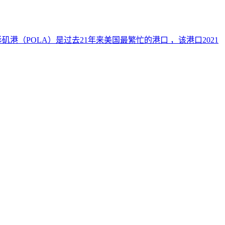
矶港（POLA）是过去21年来美国最繁忙的港口 ，该港口2021