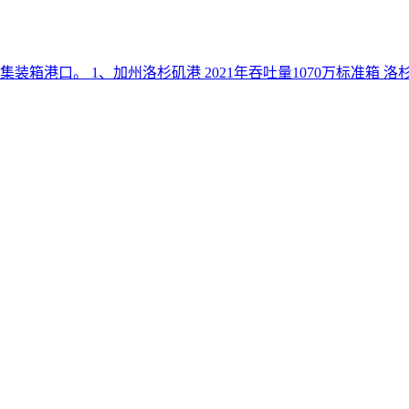
箱港口。 1、加州洛杉矶港 2021年吞吐量1070万标准箱 洛杉