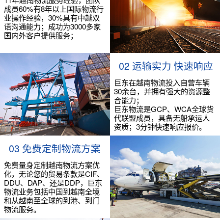
成员60%有8年以上国际物流行
业操作经验，30%具有中越双
语沟通能力；成功为3000多家
国内外客户提供服务；
02 运输实力 快速响应
巨东在越南物流投入自营车辆
30余台，并拥有强大的资源整
合能力；
巨东物流是GCP、WCA全球货
代联盟成员，具备无船承运人
资质；3分钟快速响应报价。
03 免费定制物流方案
免费量身定制越南物流方案优
化，无论您的贸易条款是CIF、
DDU、DAP、还是DDP，巨东
物流业务包括中国到越南全境
和从越南至全球的到港、到门
物流服务。