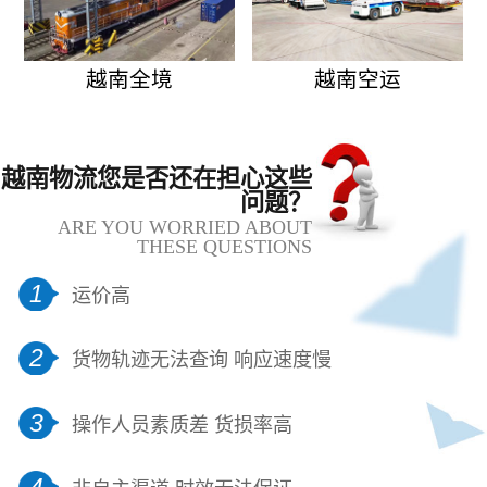
越南全境
越南空运
越南物流您是否还在担心这些
问题？
ARE YOU WORRIED ABOUT
THESE QUESTIONS
1
运价高
2
货物轨迹无法查询 响应速度慢
3
操作人员素质差 货损率高
4
非自主渠道 时效无法保证