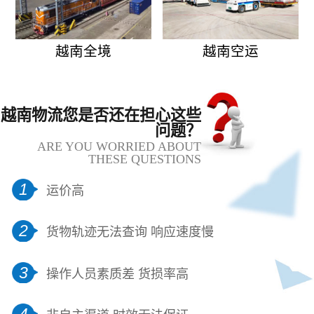
越南全境
越南空运
越南物流您是否还在担心这些
问题？
ARE YOU WORRIED ABOUT
THESE QUESTIONS
1
运价高
2
货物轨迹无法查询 响应速度慢
3
操作人员素质差 货损率高
4
非自主渠道 时效无法保证