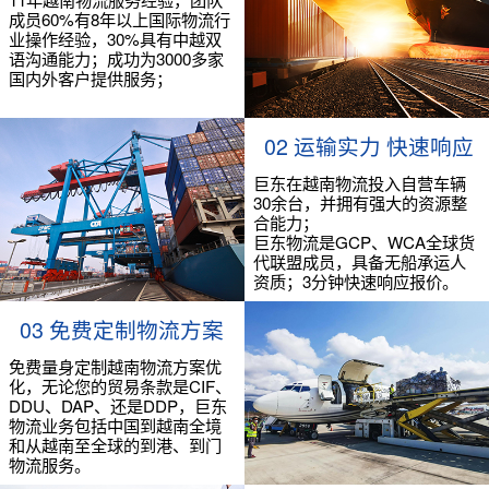
成员60%有8年以上国际物流行
业操作经验，30%具有中越双
语沟通能力；成功为3000多家
国内外客户提供服务；
02 运输实力 快速响应
巨东在越南物流投入自营车辆
30余台，并拥有强大的资源整
合能力；
巨东物流是GCP、WCA全球货
代联盟成员，具备无船承运人
资质；3分钟快速响应报价。
03 免费定制物流方案
免费量身定制越南物流方案优
化，无论您的贸易条款是CIF、
DDU、DAP、还是DDP，巨东
物流业务包括中国到越南全境
和从越南至全球的到港、到门
物流服务。