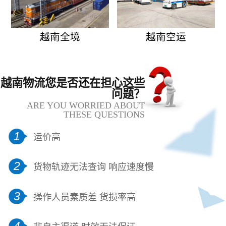
越南全境
越南空运
越南物流您是否还在担心这些
问题？
ARE YOU WORRIED ABOUT
THESE QUESTIONS
1
运价高
2
货物轨迹无法查询 响应速度慢
3
操作人员素质差 货损率高
4
非自主渠道 时效无法保证