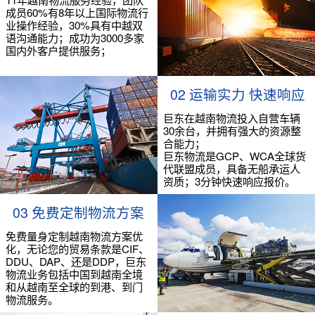
成员60%有8年以上国际物流行
业操作经验，30%具有中越双
语沟通能力；成功为3000多家
国内外客户提供服务；
02 运输实力 快速响应
巨东在越南物流投入自营车辆
30余台，并拥有强大的资源整
合能力；
巨东物流是GCP、WCA全球货
代联盟成员，具备无船承运人
资质；3分钟快速响应报价。
03 免费定制物流方案
免费量身定制越南物流方案优
化，无论您的贸易条款是CIF、
DDU、DAP、还是DDP，巨东
物流业务包括中国到越南全境
和从越南至全球的到港、到门
物流服务。