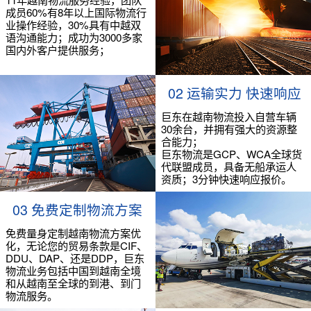
成员60%有8年以上国际物流行
业操作经验，30%具有中越双
语沟通能力；成功为3000多家
国内外客户提供服务；
02 运输实力 快速响应
巨东在越南物流投入自营车辆
30余台，并拥有强大的资源整
合能力；
巨东物流是GCP、WCA全球货
代联盟成员，具备无船承运人
资质；3分钟快速响应报价。
03 免费定制物流方案
免费量身定制越南物流方案优
化，无论您的贸易条款是CIF、
DDU、DAP、还是DDP，巨东
物流业务包括中国到越南全境
和从越南至全球的到港、到门
物流服务。