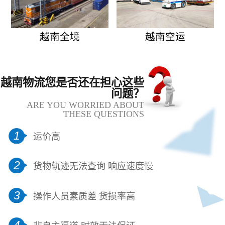
越南全境
越南空运
越南物流您是否还在担心这些
问题？
ARE YOU WORRIED ABOUT
THESE QUESTIONS
1
运价高
2
货物轨迹无法查询 响应速度慢
3
操作人员素质差 货损率高
4
非自主渠道 时效无法保证