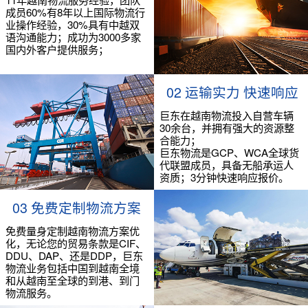
成员60%有8年以上国际物流行
业操作经验，30%具有中越双
语沟通能力；成功为3000多家
国内外客户提供服务；
02 运输实力 快速响应
巨东在越南物流投入自营车辆
30余台，并拥有强大的资源整
合能力；
巨东物流是GCP、WCA全球货
代联盟成员，具备无船承运人
资质；3分钟快速响应报价。
03 免费定制物流方案
免费量身定制越南物流方案优
化，无论您的贸易条款是CIF、
DDU、DAP、还是DDP，巨东
物流业务包括中国到越南全境
和从越南至全球的到港、到门
物流服务。