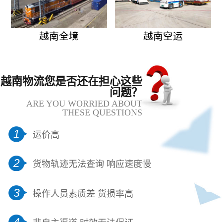
越南全境
越南空运
越南物流您是否还在担心这些
问题？
ARE YOU WORRIED ABOUT
THESE QUESTIONS
1
运价高
2
货物轨迹无法查询 响应速度慢
3
操作人员素质差 货损率高
4
非自主渠道 时效无法保证