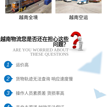
越南全境
越南空运
越南物流您是否还在担心这些
问题？
ARE YOU WORRIED ABOUT
THESE QUESTIONS
1
运价高
2
货物轨迹无法查询 响应速度慢
3
操作人员素质差 货损率高
4
非自主渠道 时效无法保证