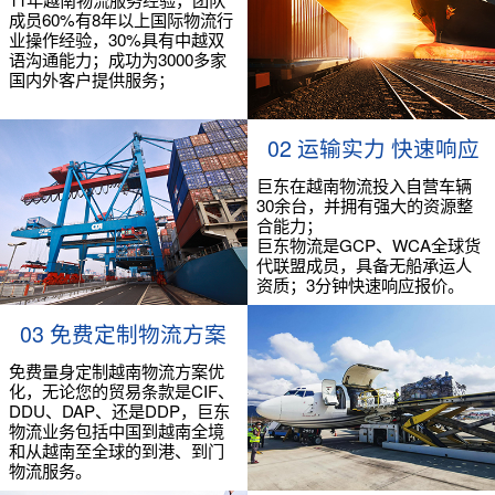
成员60%有8年以上国际物流行
业操作经验，30%具有中越双
语沟通能力；成功为3000多家
国内外客户提供服务；
02 运输实力 快速响应
巨东在越南物流投入自营车辆
30余台，并拥有强大的资源整
合能力；
巨东物流是GCP、WCA全球货
代联盟成员，具备无船承运人
资质；3分钟快速响应报价。
03 免费定制物流方案
免费量身定制越南物流方案优
化，无论您的贸易条款是CIF、
DDU、DAP、还是DDP，巨东
物流业务包括中国到越南全境
和从越南至全球的到港、到门
物流服务。