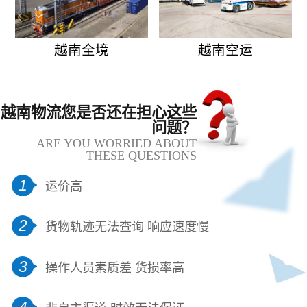
越南全境
越南空运
越南物流您是否还在担心这些
问题？
ARE YOU WORRIED ABOUT
THESE QUESTIONS
1
运价高
2
货物轨迹无法查询 响应速度慢
3
操作人员素质差 货损率高
4
非自主渠道 时效无法保证