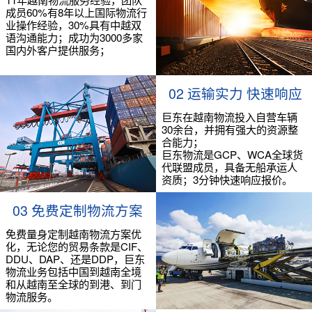
成员60%有8年以上国际物流行
业操作经验，30%具有中越双
语沟通能力；成功为3000多家
国内外客户提供服务；
02 运输实力 快速响应
巨东在越南物流投入自营车辆
30余台，并拥有强大的资源整
合能力；
巨东物流是GCP、WCA全球货
代联盟成员，具备无船承运人
资质；3分钟快速响应报价。
03 免费定制物流方案
免费量身定制越南物流方案优
化，无论您的贸易条款是CIF、
DDU、DAP、还是DDP，巨东
物流业务包括中国到越南全境
和从越南至全球的到港、到门
物流服务。