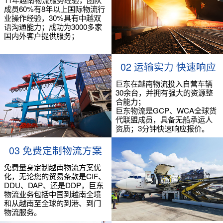
成员60%有8年以上国际物流行
业操作经验，30%具有中越双
语沟通能力；成功为3000多家
国内外客户提供服务；
02 运输实力 快速响应
巨东在越南物流投入自营车辆
30余台，并拥有强大的资源整
合能力；
巨东物流是GCP、WCA全球货
代联盟成员，具备无船承运人
资质；3分钟快速响应报价。
03 免费定制物流方案
免费量身定制越南物流方案优
化，无论您的贸易条款是CIF、
DDU、DAP、还是DDP，巨东
物流业务包括中国到越南全境
和从越南至全球的到港、到门
物流服务。