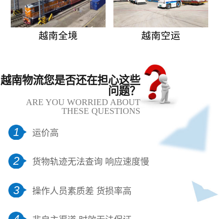
越南全境
越南空运
越南物流您是否还在担心这些
问题？
ARE YOU WORRIED ABOUT
THESE QUESTIONS
1
运价高
2
货物轨迹无法查询 响应速度慢
3
操作人员素质差 货损率高
4
非自主渠道 时效无法保证