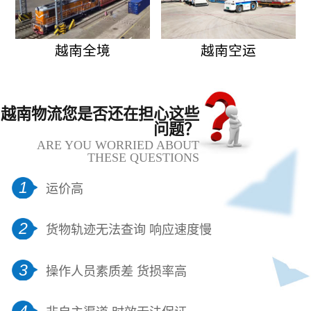
越南全境
越南空运
越南物流您是否还在担心这些
问题？
ARE YOU WORRIED ABOUT
THESE QUESTIONS
1
运价高
2
货物轨迹无法查询 响应速度慢
3
操作人员素质差 货损率高
4
非自主渠道 时效无法保证