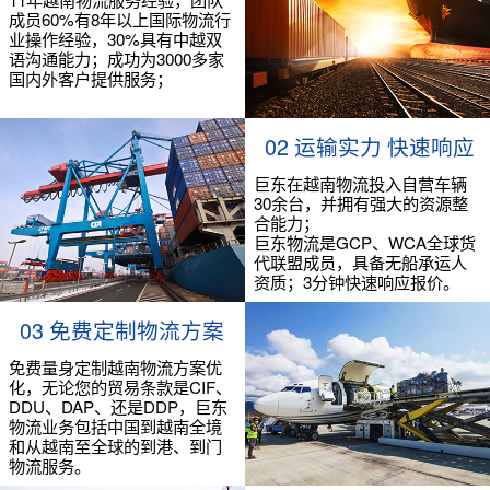
成员60%有8年以上国际物流行
业操作经验，30%具有中越双
语沟通能力；成功为3000多家
国内外客户提供服务；
02 运输实力 快速响应
巨东在越南物流投入自营车辆
30余台，并拥有强大的资源整
合能力；
巨东物流是GCP、WCA全球货
代联盟成员，具备无船承运人
资质；3分钟快速响应报价。
03 免费定制物流方案
免费量身定制越南物流方案优
化，无论您的贸易条款是CIF、
DDU、DAP、还是DDP，巨东
物流业务包括中国到越南全境
和从越南至全球的到港、到门
物流服务。