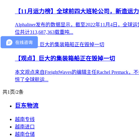
【11月运力榜】全球前四大班轮公司，新造运力增
Alphaliner发布的数据显示，截至2022年11月4日，全球
位共计313,687,363载重吨...
【观点】巨大的集装箱船正在毁掉一切
本文观点来自FreightWaves的编辑主任Rachel Pre
惊了全球航运...
共1页/2条
巨东物流
越南专线
越南进口
越南仓储