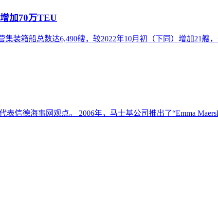
加70万TEU
运营集装箱船总数达6,490艘，较2022年10月初（下同）增加21艘，全球
mack，不代表信德海事网观点。 2006年，马士基公司推出了“Emma M