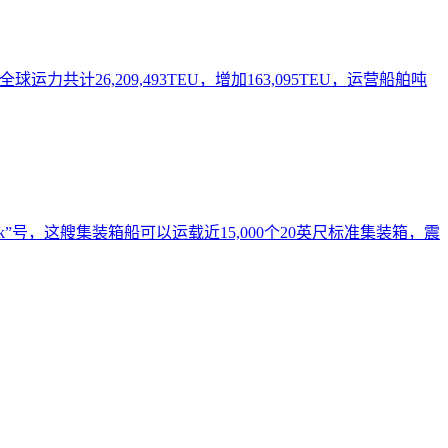
运力共计26,209,493TEU，增加163,095TEU，运营船舶吨
aersk”号，这艘集装箱船可以运载近15,000个20英尺标准集装箱，震